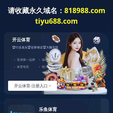
华体会体育网页版
华
体
会
体
育
网
页
版
华
体
会
体
育
网
页
版-