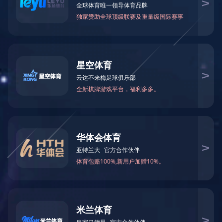
华
体
会
（中
国）
华
体
会
体
育
网
页
版
走
进
科
创