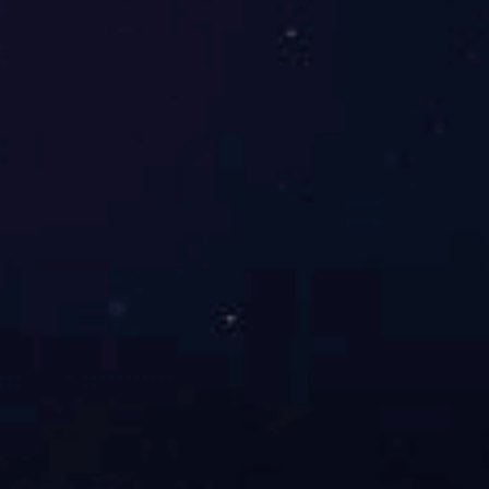
冶炼用碳化硅石墨复合坩埚
冶炼用碳化硅石墨复合坩埚选用高纯原材料复合而成，是本
公司开发出的新一代高品质的碳化硅石墨复合制品。本产品
具有:体积密度大、耐酸碱侵蚀、耐高温、高温强度大、传热
快、抗氧化性能高等特点，使用寿命是粘土石墨坩埚的3-5
倍;本产品质量稳定，使用寿命长，大幅度降低了燃耗，降低
了工人劳动强度，提高了工作效率，为用户创建了更好的经