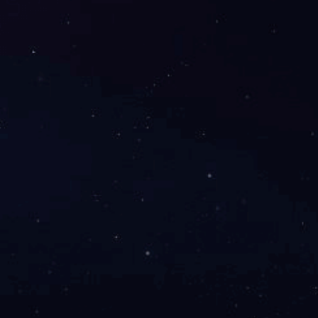
体会体育网页版-华体会
中国）
关注手机端
微信公众号
方式
留言
下载