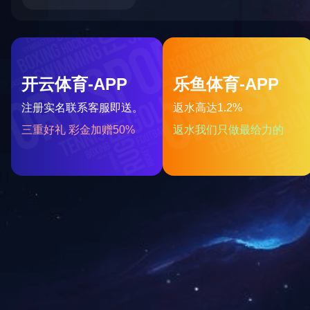
电炉用耐火材料
高炉用耐火材料
窑炉用耐火材料
有色金属用耐火材料
华体会体育网页版-华体会
（中国）
电话：
400-666-9016
传真：
0379-62117605