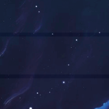
用碳化硅石墨复合坩埚
铝电解槽干式防渗
前往
<
1
>