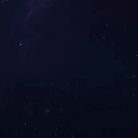
页版-华体会
华体会体育网
走进科
专利技
成功案
投资者关
华
页版
创
术
例
系
（
料用耐火材料
华体会体育网页
公司简
技术中
案例展
股票行情
联系
料
版
行业动态
介
领导致
心
实用专
示
合作客
公司公告
在线
材料
产品知识
辞
组织机
利
发明专
户
投资者互动
文件
料
最新公告
构
资质荣
利
设备展
防非专栏
料
誉
示
生产基
投资者联系
料
地
方式
火材料